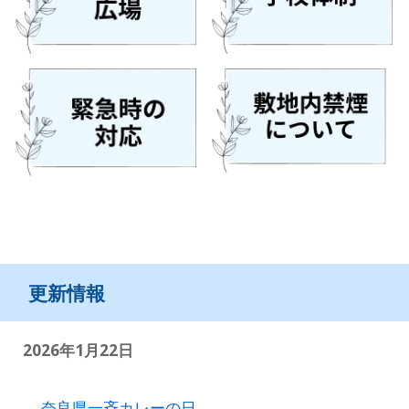
更新情報
202
6
年
1
月
22
日
奈良県一斉カレーの日