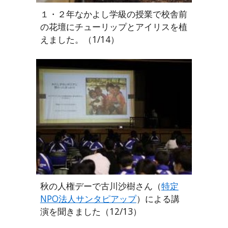
１・２年なかよし学級の授業で校舎前
の花壇にチューリップとアイリスを植
えました。（1/14）
秋の人権デーで古川沙樹さん（
特定
NPO法人サンタピアップ
）による講
演を聞きました（12/13）